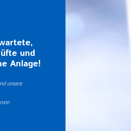
wartete,
rüfte und
he Anlage!
und unsere
runn