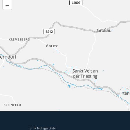
E-T-P Muhsger GmbH