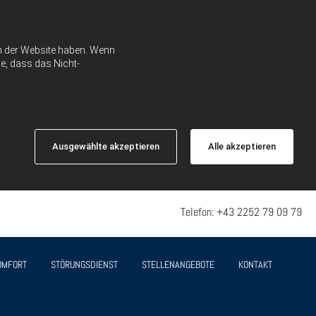
ch der Website haben. Wenn
e, dass das Nicht-
Ausgewählte akzeptieren
Alle akzeptieren
Telefon:
+43 2252 79 09 79
OMFORT
STÖRUNGSDIENST
STELLENANGEBOTE
KONTAKT