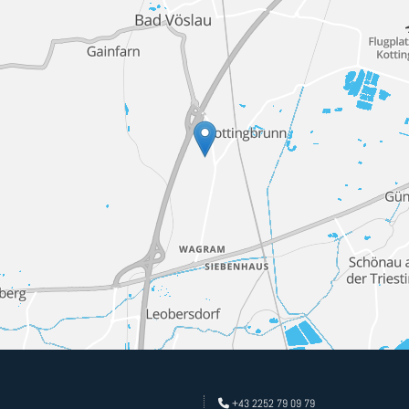
+43 2252 79 09 79
